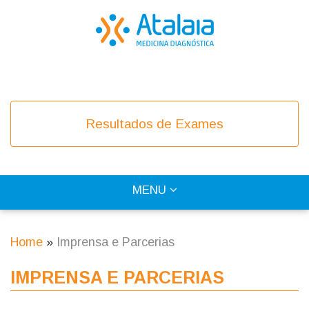
Skip
to
main
content
COVID-19
Resultados de Exames
TOGGLE
MENU
Main
NAVIGATION
navigation
Home
Imprensa e Parcerias
Breadcrumb
IMPRENSA E PARCERIAS